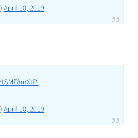
3)
April 10, 2019
m/tSMF8mXtPI
3)
April 10, 2019