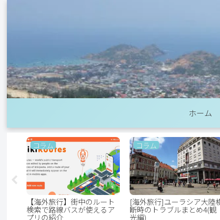
ホーム
コラム
コラム
ット
【海外旅行】街中のルート
[海外旅行]ユーラシア大陸
【選
検索で路線バスが使えるア
断時のトラブルまとめ4(観
プリの紹介
光編)