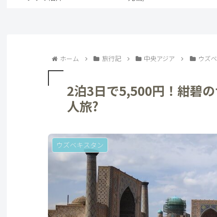
ホーム
旅行記
中央アジア
ウズベ
2泊3日で5,500円！紺
人旅?
ウズベキスタン