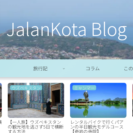
JalanKota Blog
旅行記
コラム
この
ウズベキスタン
ミャンマー
横
【一人旅】ウズベキスタン
レンタルバイクで行くパア
の観光地を逃さず5日で横断
ンの半日観光モデルコース
する方法
【奇岩の寺院】