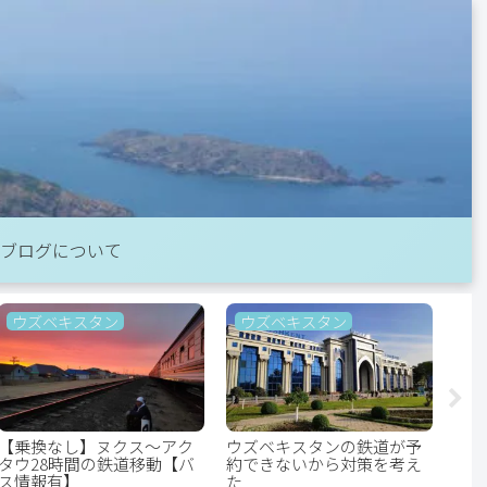
ブログについて
ウズベキスタン
ウズベキスタン
ベ
【乗換なし】ヌクス～アク
ウズベキスタンの鉄道が予
【ベ
タウ28時間の鉄道移動【バ
約できないから対策を考え
週間
ス情報有】
た
【格